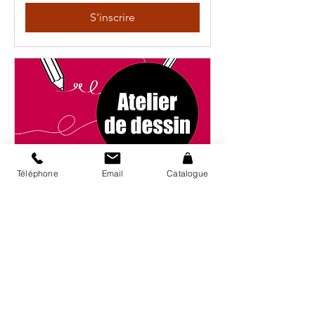
S'inscrire
Téléphone
Email
Catalogue
Atelier de dessin : Crée ton
Pokémon !
sam. 21 nov.
Plus d'infos
S'inscrire