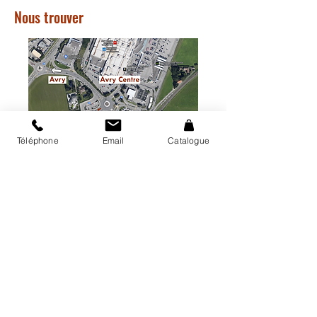
Nous trouver
Téléphone
Email
Catalogue
CO de Sarine Ouest (entrée Aula /
Bibliothèque)
Route de Matran 24
1754 Avry-Sur-Matran
Parking gratuit