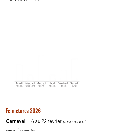
Baromètre de l'affluence
Vous aimez l'ambiance animée de la
bibliothèque ou, au contraire, vous cherchez
le calme pour choisir vos lectures ? Voici une
moyenne de la fréquentation selon les jours
:
Fermetures 2026
Carnaval :
16 au 22 février
(mercredi et
samedi ouverts)