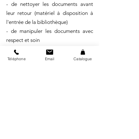
- de nettoyer les documents avant
leur retour (matériel à disposition à
l'entrée de la bibliothèque)
- de manipuler les documents avec
respect et soin
- de les transporter de manière à
éviter toute dégradation
Téléphone
Email
Catalogue
- de ne pas réparer les dégâts
éventuels
- de ne pas faire d'annotations
L’usager·ère répond du dommage
causé par la perte ou la détérioration
des ouvrages empruntés à son nom.
Il·elle est prié·e d’en
vérifier l’état lors