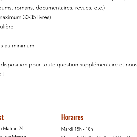
lbums, romans, documentaires, revues, etc.)
aximum 30-35 livres)
ulière
rs au minimum
 disposition pour toute question supplémentaire et nou
 !
ct
Horaires
e Matran 24
Mardi 15h - 18h
ry-sur-Matran