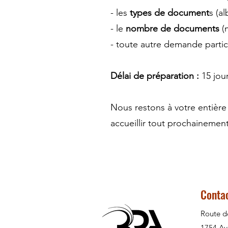
- les
types de document
s (a
- le
nombre de documents
(m
- toute autre demande partic
Délai de préparation :
15 jou
Nous restons à votre entière
accueillir tout prochainement
Conta
Route d
1754 Av