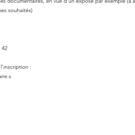
ches documentaires, en vue d’un exposé par exemple (à 
mes souhaités)
1 42
’inscription :
ire.s