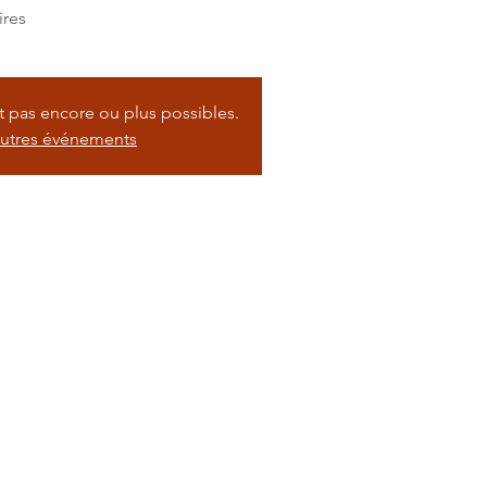
ires
nt pas encore ou plus possibles.
autres événements