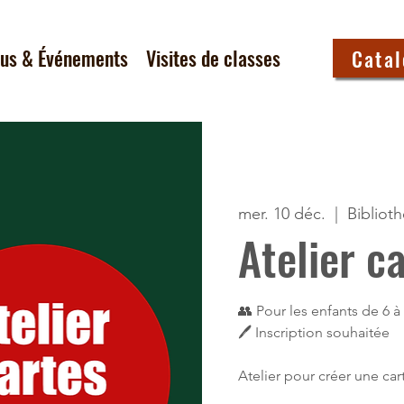
tus & Événements
Visites de classes
Cata
mer. 10 déc.
  |  
Bibliot
Atelier c
👥 Pour les enfants de 6 à
🖊 Inscription souhaitée
Atelier pour créer une car