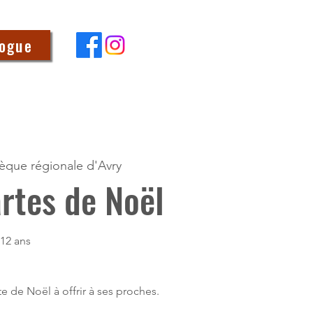
logue
hèque régionale d'Avry
artes de Noël
 12 ans
te de Noël à offrir à ses proches.