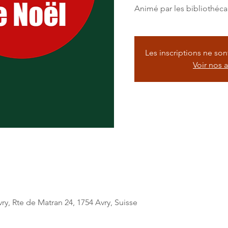
Animé par les bibliothéca
Les inscriptions ne so
Voir nos 
ry, Rte de Matran 24, 1754 Avry, Suisse