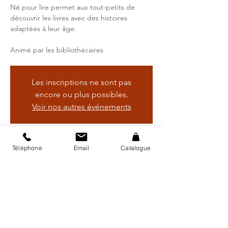
Né pour lire permet aux tout-petits de
découvrir les livres avec des histoires
adaptées à leur âge.
Animé par les bibliothécaires
Les inscriptions ne sont pas
encore ou plus possibles.
Voir nos autres événements
Heure et lieu
Téléphone
Email
Catalogue
18 déc. 2025, 10:00 – 11:00
Bibliothèque régionale d'Avry, Rte de
Matran 24, 1754 Avry, Suisse