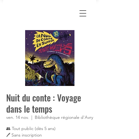
Nuit du conte : Voyage
dans le temps
ven. 14 nov.
  |  
Bibliothèque régionale d'Avry
👥 Tout public (dès 5 ans)
🖊 Sans inscription