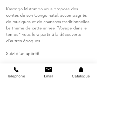
Kasongo Mutombo vous propose des
contes de son Congo natal, accompagnés
de musiques et de chansons traditionnelles.
Le thème de cette année "Voyage dans le
temps " vous fera partir à la découverte
d’autres époques !
Suivi d'un apéritif
Heure et lieu
Téléphone
Email
Catalogue
14 nov. 2025, 19:00 – 20:00
Bibliothèque régionale d'Avry, Rte de
Matran 24, 1754 Avry, Suisse
Catalogue