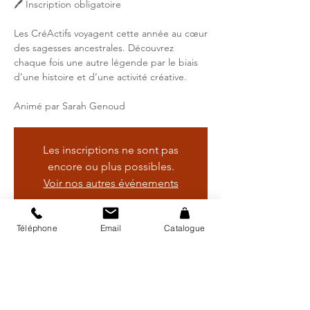
🖊 Inscription obligatoire
Les CréActifs voyagent cette année au cœur
des sagesses ancestrales. Découvrez
chaque fois une autre légende par le biais
d’une histoire et d’une activité créative.
Animé par Sarah Genoud
Les inscriptions ne sont pas
encore ou plus possibles.
Voir nos autres événements
Téléphone
Email
Catalogue
Heure et lieu
03 déc. 2025, 14:00 – 15:00
Bibliothèque régionale d'Avry, Rte de
Matran 24, 1754 Avry, Suisse