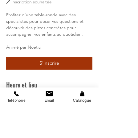
🖊 Inscription souhaitée
Profitez d'une table-ronde avec des
spécialistes pour poser vos questions et
découvrir des pistes concrètes pour
accompagner vos enfants au quotidien.
Animé par Noetic
S'inscrire
Heure et lieu
07 nov. 2026, 09:00 – 11:00
Téléphone
Email
Catalogue
Bibliothèque régionale d'Avry, Rte de
Matran 24, 1754 Avry, Suisse
S'inscrire