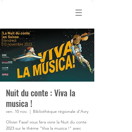
Nuit du conte : Viva la
musica !
ven. 10 nov.
  |  
Bibliothèque régionale d'Avry
Olivier Fasel vous fera vivre la Nuit du conte
2023 sur le thème "Viva la musica !" avec