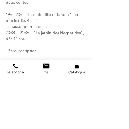
deux contes :
19h - 20h : "La petite fille et le vent", tout
public (dès 4 ans)
... pause gourmande ...
20h30 - 21h30 : "Le jardin des Hespérides",
dès 14 ans
- Sans inscription
Heure et lieu
Téléphone
Email
Catalogue
10 nov. 2023, 19:00 – 21:30
Bibliothèque régionale d'Avry, Rte de
Matran 24, 1754 Avry, Suisse
Catalogue