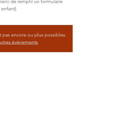
(merci de remplir un formulaire
 enfant).
nt pas encore ou plus possibles.
autres événements