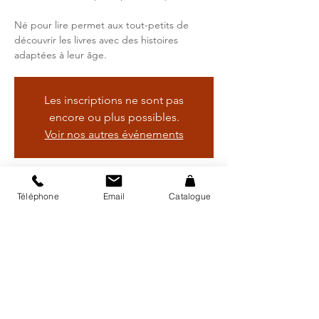
Né pour lire permet aux tout-petits de
découvrir les livres avec des histoires
adaptées à leur âge.
Les inscriptions ne sont pas
encore ou plus possibles.
Voir nos autres événements
Heure et lieu
Téléphone
Email
Catalogue
15 nov. 2024, 10:00 – 11:00
Bibliothèque régionale d'Avry, Rte de
Matran 24, 1754 Avry, Suisse