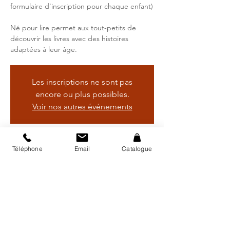
formulaire d'inscription pour chaque enfant)
Né pour lire permet aux tout-petits de
découvrir les livres avec des histoires
adaptées à leur âge.
Les inscriptions ne sont pas
encore ou plus possibles.
Voir nos autres événements
Heure et lieu
Téléphone
Email
Catalogue
18 sept. 2024, 10:00 – 11:00
Bibliothèque régionale d'Avry, Rte de
Matran 24, 1754 Avry, Suisse