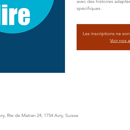
avec des histoires adaptée
spécifiques.
Les inscriptions ne so
Voir nos 
ry, Rte de Matran 24, 1754 Avry, Suisse