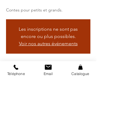
Contes pour petits et grands.
Les inscriptions ne sont pas
encore ou plus possibles.
Voir nos autres événements
Heure et lieu
Téléphone
Email
Catalogue
01 févr. 2023, 14:00 – 15:00
Bibliothèque régionale d'Avry, Rte de
Matran 24, 1754 Avry, Suisse
Catalogue