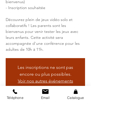
bienvenus)
- Inscription souhaitée
Découvrez plein de jeux vidéo solo et
collaboratifs ! Les parents sont les
bienvenus pour venir tester les jeux avec
leurs enfants. Cette activité sera
accompagnée d'une conférence pour les
adultes de 10h à 11h.
Les inscriptions ne sont pas
encore ou plus possibles.
Voir nos autres événements
Téléphone
Email
Catalogue
Heure et lieu
01 févr. 2025, 09:00 – 11:00
Bibliothèque régionale d'Avry, Rte de
Matran 24, 1754 Avry, Suisse