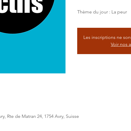
Les inscriptions ne so
Voir nos 
ry, Rte de Matran 24, 1754 Avry, Suisse