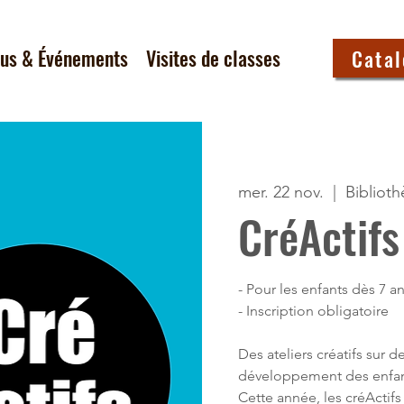
tus & Événements
Visites de classes
Cata
mer. 22 nov.
  |  
Bibliot
CréActifs
- Pour les enfants dès 7 an
- Inscription obligatoire
Des ateliers créatifs sur d
développement des enfan
Cette année, les créActif