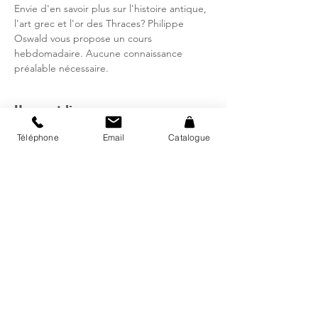
Envie d'en savoir plus sur l'histoire antique,
l'art grec et l'or des Thraces? Philippe
Oswald vous propose un cours
hebdomadaire. Aucune connaissance
préalable nécessaire.
Heure et lieu
21 mars 2024, 19:00 – 21:00
Téléphone
Email
Catalogue
Bibliothèque régionale d'Avry, Rte de
Matran 24, 1754 Avry, Suisse
Catalogue
Mon compte
Fermetures et horaires vacances