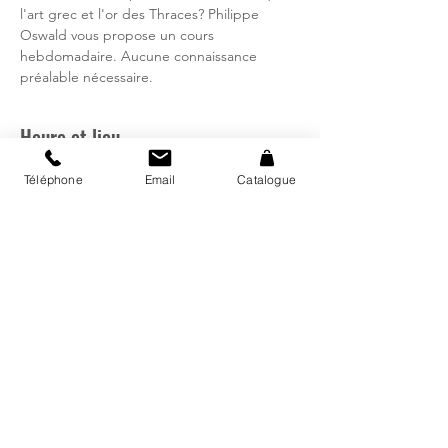
l'art grec et l'or des Thraces? Philippe
Oswald vous propose un cours
hebdomadaire. Aucune connaissance
préalable nécessaire.
Heure et lieu
18 janv. 2024, 19:00 – 21:00
Téléphone
Email
Catalogue
Bibliothèque régionale d'Avry, Rte de
Matran 24, 1754 Avry, Suisse
Catalogue
Mon compte
Fermetures et horaires vacances