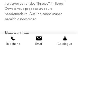
l'art grec et l'or des Thraces? Philippe
Oswald vous propose un cours
hebdomadaire. Aucune connaissance
préalable nécessaire.
Heure et lieu
11 janv. 2024, 19:00 – 21:00
Téléphone
Email
Catalogue
Bibliothèque régionale d'Avry, Rte de
Matran 24, 1754 Avry, Suisse
Catalogue
Mon compte
Fermetures et horaires vacances