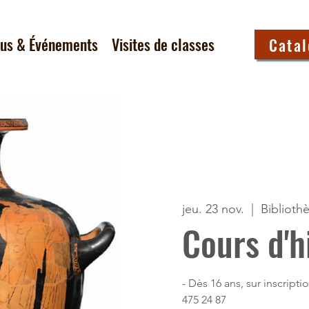
tus & Événements
Visites de classes
Cata
jeu. 23 nov.
  |  
Biblioth
Cours d'h
- Dès 16 ans, sur inscrip
475 24 87