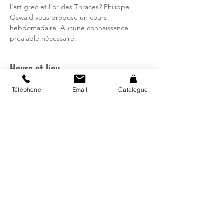
l'art grec et l'or des Thraces? Philippe
Oswald vous propose un cours
hebdomadaire. Aucune connaissance
préalable nécessaire.
Heure et lieu
16 nov. 2023, 19:30 – 21:00
Téléphone
Email
Catalogue
Bibliothèque régionale d'Avry, Rte de
Matran 24, 1754 Avry, Suisse
Catalogue
Mon compte
Fermetures et horaires vacances