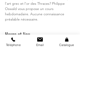
l'art grec et l'or des Thraces? Philippe
Oswald vous propose un cours
hebdomadaire. Aucune connaissance
préalable nécessaire.
Heure et lieu
09 nov. 2023, 19:30 – 21:00
Téléphone
Email
Catalogue
Bibliothèque régionale d'Avry, Rte de
Matran 24, 1754 Avry, Suisse
Catalogue
Mon compte
Fermetures et horaires vacances