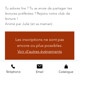
Tu adores lire ? Tu as envie de partager tes
lectures préférées ? Rejoins notre club de
lecture !
Animé par Julie (et sa maman)
Les inscriptions ne sont pas
encore ou plus possibles.
Voir d'autres événements
Heure et lieu
Téléphone
Email
Catalogue
24 janv. 2025, 16:45 – 17:30
Bibliothèque régionale d'Avry, Rte de
Matran 24, 1754 Avry, Suisse