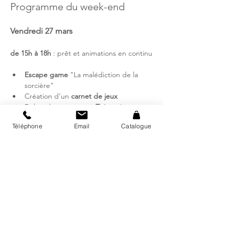
Programme du week-end
Vendredi 27 mars
de 15h à 18h
 : prêt et animations en continu
Escape game 
"La malédiction de la 
sorcière"
Création d’un 
carnet de jeux
Déhanchez-vous avec 
Twister
 !
Puzzle
 participatif
Téléphone
Email
Catalogue
Et autres casse-têtes, jeux de mots…
Samedi 28 mars
de 9h à 14h
 : prêt et animations en continu
Escape game 
"La malédiction de la 
sorcière"
Création d’un 
carnet de jeux
Déhanchez-vous avec 
Twister
 !