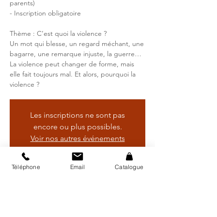
parents)
- Inscription obligatoire
Thème : C’est quoi la violence ?
Un mot qui blesse, un regard méchant, une
bagarre, une remarque injuste, la guerre…
La violence peut changer de forme, mais
elle fait toujours mal. Et alors, pourquoi la
Les inscriptions ne sont pas
encore ou plus possibles.
Voir nos autres événements
Téléphone
Email
Catalogue
Heure et lieu
31 janv. 2024, 14:00 – 15:00
Bibliothèque régionale d'Avry, Rte de
Matran 24, 1754 Avry, Suisse