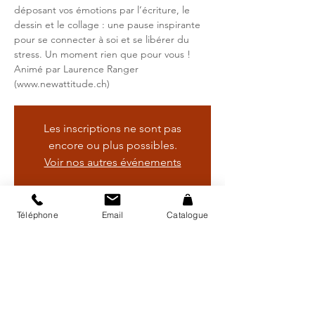
déposant vos émotions par l’écriture, le
dessin et le collage : une pause inspirante
pour se connecter à soi et se libérer du
stress. Un moment rien que pour vous !
Animé par Laurence Ranger
(www.newattitude.ch)
Les inscriptions ne sont pas
encore ou plus possibles.
Voir nos autres événements
Téléphone
Email
Catalogue
Heure et lieu
22 mai 2025, 09:00 – 11:00
Bibliothèque régionale d'Avry, Rte de
Matran 24, 1754 Avry, Suisse