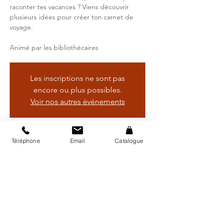
raconter tes vacances ? Viens découvrir
plusieurs idées pour créer ton carnet de
voyage.
Animé par les bibliothécaires
Les inscriptions ne sont pas
encore ou plus possibles.
Voir nos autres événements
Heure et lieu
Téléphone
Email
Catalogue
01 juil. 2026, 14:00 – 15:30
Bibliothèque régionale d'Avry, Rte de
Matran 24, 1754 Avry, Suisse