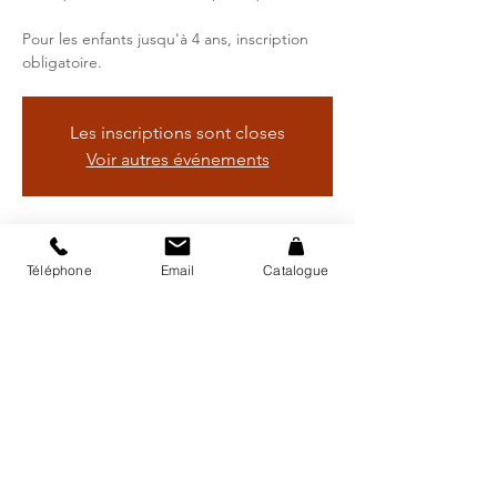
Pour les enfants jusqu'à 4 ans, inscription
obligatoire.
Les inscriptions sont closes
Voir autres événements
Heure et lieu
Téléphone
Email
Catalogue
01 déc. 2022, 10:00 – 02 déc. 2022, 10:00
Bibliothèque régionale d'Avry, Rte de
Matran 24, 1754 Avry, Suisse
Catalogue