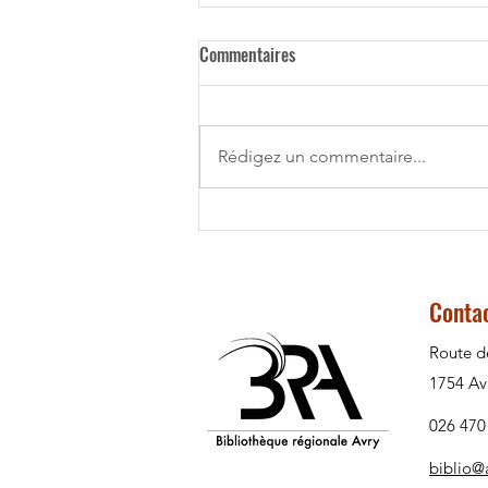
Commentaires
23 décembre 2025
Rédigez un commentaire...
Conta
Route d
1754 Av
026 470
biblio@