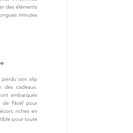
er des éléments 
longues minutes 
ée
 perdu son slip 
n des cadeaux. 
 sont embarqués 
e de Noël pour 
cors riches en 
stible pour toute 