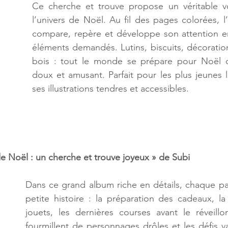
Ce cherche et trouve propose un véritable vo
l’univers de Noël. Au fil des pages colorées, l’
compare, repère et développe son attention en
éléments demandés. Lutins, biscuits, décoratio
bois : tout le monde se prépare pour Noël d
doux et amusant. Parfait pour les plus jeunes l
ses illustrations tendres et accessibles.
 de Noël : un cherche et trouve joyeux » de Subi
Dans ce grand album riche en détails, chaque pa
petite histoire : la préparation des cadeaux, la 
jouets, les dernières courses avant le réveill
fourmillent de personnages drôles et les défis var