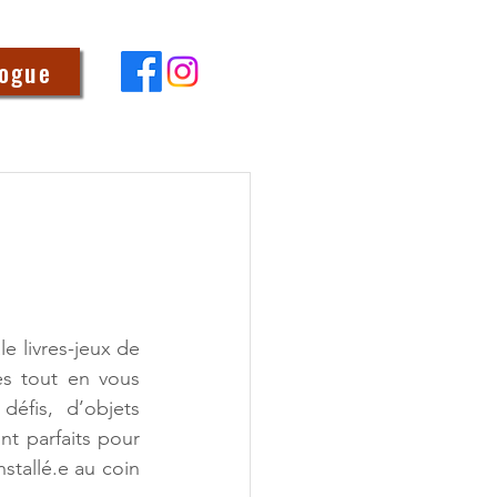
logue
 livres-jeux de 
s tout en vous 
fis, d’objets 
nt parfaits pour 
tallé.e au coin 