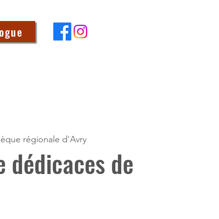
logue
hèque régionale d'Avry
e dédicaces de