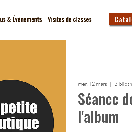
tus & Événements
Visites de classes
Cata
mer. 12 mars
  |  
Bibliot
Séance d
l'album